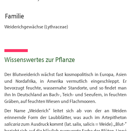
Familie
Weiderichgewächse (Lythraceae)
Wissenswertes zur Pflanze
Der Blutweiderich wächst fast kosmopolitisch in Europa, Asien
und Nordafrika, in Amerika vermutlich eingeschleppt. Er
bevorzugt feuchte, wassernahe Standorte, und so findet man
ihn In Deutschland an Bach-, Teich- und Seeufern, in feuchten
Gräben, auf feuchten Wiesen und Flachmooren.
Der Name „Weiderich” leitet sich ab von der an Weiden
erinnernde Form der Laubblätter, was auch im Artepitheton
salicaria
zum Ausdruck kommt (lat. salix, salicis = Weide). „Blut-”
bezieht sich auf die bläulich purpurrote Farbe der Blüten. Linné