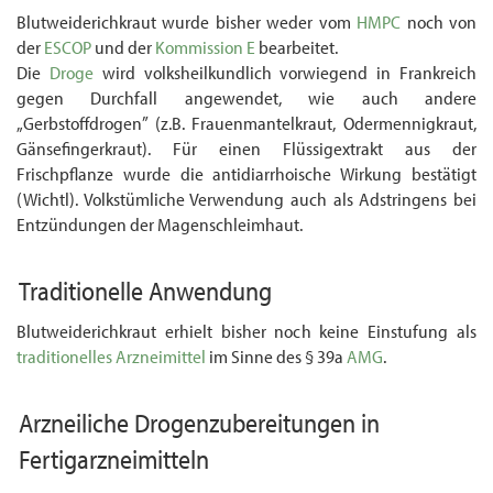
Blutweiderichkraut wurde bisher weder vom
HMPC
noch von
der
ESCOP
und der
Kommission E
bearbeitet.
Die
Droge
wird volksheilkundlich vorwiegend in Frankreich
gegen Durchfall angewendet, wie auch andere
„Gerbstoffdrogen” (z.B. Frauenmantelkraut, Odermennigkraut,
Gänse­fingerkraut). Für einen Flüssigextrakt aus der
Frischpflanze wurde die anti­diarrhoische Wirkung bestätigt
(Wichtl). Volkstümliche Verwendung auch als Adstringens bei
Ent­zündungen der Magenschleimhaut.
Traditionelle Anwendung
Blutweiderichkraut erhielt bisher noch keine Einstufung als
traditionelles Arzneimittel
im Sinne des § 39a
AMG
.
Arzneiliche
Drogenzubereitungen
in
Fertigarzneimitteln