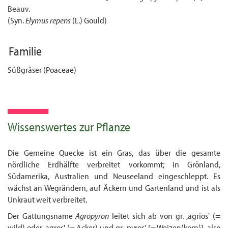
Beauv.
(Syn.
Elymus repens
(L.) Gould)
Familie
Süßgräser (Poaceae)
Wissenswertes zur Pflanze
Die Gemeine Quecke ist ein Gras, das über die gesamte
nördliche Erdhälfte verbreitet vorkommt; in Grönland,
Südamerika, Australien und Neuseeland eingeschleppt. Es
wächst an Wegrändern, auf Äckern und Gartenland und ist als
Unkraut weit verbreitet.
Der Gattungsname
Agropyron
leitet sich ab von gr. ,agrios' (=
wild) oder ,agros' (= Acker) und gr. ,pyros' [= Weizen(korn)], also