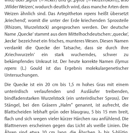
,Wilder Weizen', wodurch deutlich wird, dass manche Arten dem
Weizen ähnlich sind. Das Artepitheton
repens
heißt übersetzt
,kriechend', womit die unter der Erde kriechenden Sprossteile
(Rhizom, Wurzelstock) angesprochen werden. Der deutsche
Name ,Quecke' stammt aus dem Mittel­hoch­deutschen: ,quecke',
,kecke' bezeichnet ein frisches, munteres Wesen. Diesen Namen
verdankt die Quecke der Tatsache, dass sie durch ihre
,Kriechwurzeln' ein stark wucherndes, schwer zu
bekämpfendes Unkraut ist. Der heute korrekte Namen
Elymus
repens
(L.) Gould ist das Ergebnis molekulargenetischer
Untersuchungen.
Die Quecke ist ein 20 cm bis 1,5 m hohes Gras mit einem
unterirdisch verlaufenden und Aus­läufer treibenden,
bindfadenstarken Wurzelstock (ein unterirdischer Spross). Der
Stängel, bei den Gräsern „Halm“ genannt, ist aufrecht, die
Blattscheiden lebhaft grün oder blaugrau, 5 bis 15 mm breit,
flach und sich wegen vieler kürzer Härchen rau anfühlend. Die
Blattnerven erscheinen gegen das Licht als weiße Linien. Die
Ähren sind etwa 10 cm lang, die Ährchen 3- bis 5-blütig,