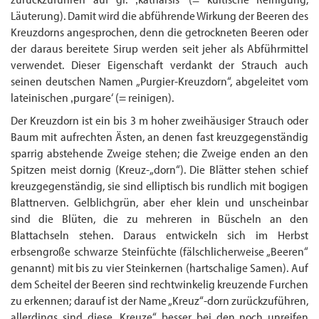
Läuterung). Damit wird die abführende Wirkung der Beeren des
Kreuzdorns angesprochen, denn die getrockneten Beeren oder
der daraus bereitete Sirup werden seit jeher als Abführmittel
verwendet. Dieser Eigenschaft verdankt der Strauch auch
seinen deutschen Namen „Purgier-Kreuzdorn“, abgeleitet vom
lateinischen ‚purgare‘ (= reinigen).
Der Kreuzdorn ist ein bis 3 m hoher zweihäusiger Strauch oder
Baum mit aufrechten Ästen, an denen fast kreuzgegenständig
sparrig abstehende Zweige stehen; die Zweige enden an den
Spitzen meist dornig (Kreuz-„dorn“). Die Blätter stehen schief
kreuz­gegenständig, sie sind elliptisch bis rundlich mit bogigen
Blattnerven. Gelblichgrün, aber eher klein und unscheinbar
sind die Blüten, die zu mehreren in Büscheln an den
Blattachseln stehen. Daraus entwickeln sich im Herbst
erbsengroße schwarze Steinfüchte (fälschlicherweise „Beeren“
genannt) mit bis zu vier Steinkernen (hartschalige Samen). Auf
dem Scheitel der Beeren sind rechtwinkelig kreuzende Furchen
zu erkennen; darauf ist der Name „Kreuz“-dorn zurückzuführen,
allerdings sind diese „Kreuze“ besser bei den noch unreifen