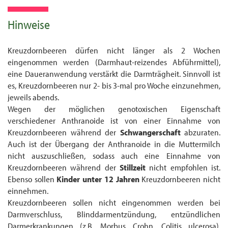
Hinweise
Kreuzdornbeeren dürfen nicht länger als 2 Wochen
eingenommen werden (Darmhaut-reizendes Abführmittel),
eine Daueranwendung verstärkt die Darmträgheit. Sinnvoll ist
es, Kreuzdornbeeren nur 2- bis 3-mal pro Woche einzunehmen,
jeweils abends.
Wegen der möglichen genotoxischen Eigenschaft
verschiedener Anthranoide ist von einer Einnahme von
Kreuzdornbeeren während der
Schwangerschaft
abzuraten.
Auch ist der Übergang der Anthranoide in die Muttermilch
nicht auszuschließen, sodass auch eine Einnahme von
Kreuzdornbeeren während der
Stillzeit
nicht empfohlen ist.
Ebenso sollen
Kinder
unter 12 Jahren
Kreuzdornbeeren nicht
einnehmen.
Kreuzdornbeeren sollen nicht eingenommen werden bei
Darmverschluss, Blinddarm­entzündung, entzündlichen
Darmerkrankungen (z.B. Morbus Crohn, Colitis ulcerosa),