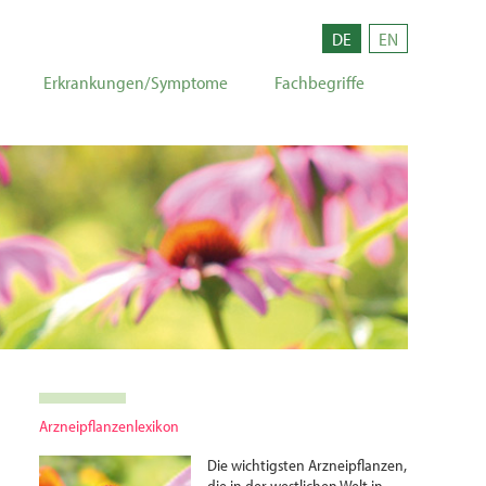
DE
EN
Erkrankungen/Symptome
Fachbegriffe
Arzneipflanzenlexikon
Die wichtigsten Arznei­pflanzen,
die in der westlichen Welt in