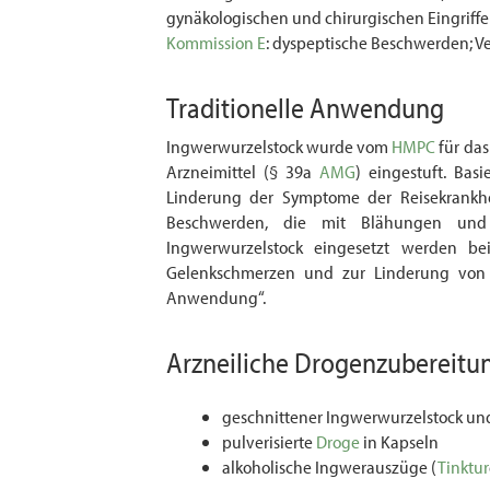
gynäkologischen und chirurgischen Eingriffe
Kommission E
: dyspeptische Beschwerden; V
Traditionelle Anwendung
Ingwerwurzelstock wurde vom
HMPC
für das
Arzneimittel (§ 39a
AMG
) eingestuft. Bas
Linderung der Symptome der Reisekrankhe
Beschwerden, die mit Blähungen und
Ingwerwurzelstock eingesetzt werden bei
Gelenkschmerzen und zur Linderung von 
Anwendung“.
Arzneiliche
Drogenzubereitu
geschnittener Ingwerwurzelstock un
pulverisierte
Droge
in Kapseln
alkoholische Ingwerauszüge (
Tinktur