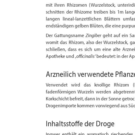
mit ihren Rhizomen (Wurzel­stock, unterir
schnitten der Rhizome treiben bis 1m lange
langen lineal-lanzettlichen Blättern umf
endständigen gelben Blüten, die eine purpu
Der Gattungsname
Zingiber
geht auf ein San
womit das Rhizom, also der Wurzelstock, ga
schließen, dass es sich um eine alte Arznei
Apotheke und
‚officinalis’
bedeutet: in der A
Arzneilich verwendete Pflanz
Verwendet wird das knollige Rhizom (In
fadenförmigen Wurzeln werden abgetrennt
Korkschicht befreit, dann in der Sonne getroc
Drogenimporte kommen vorwiegend aus Süd
Inhaltsstoffe der Droge
Ingwer enthält ein aromatisch riechendes 