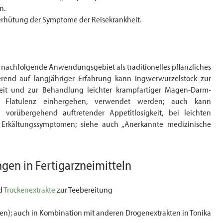
n.
erhütung der Symptome der Reisekrankheit.
 nachfolgende Anwendungsgebiet als traditionelles pflanzliches
ierend auf langjähriger Erfahrung kann Ingwerwurzelstock zur
it und zur Behandlung leichter krampfartiger Magen-Darm-
 Flatulenz einhergehen, verwendet werden; auch kann
 vorübergehend auftretender Appetitlosigkeit, bei leichten
Erkältungssymptomen; siehe auch „Anerkannte medizinische
ngen
in
Fertigarzneimitteln
d
Trockenextrakte
zur Teebereitung
en); auch in Kombination mit anderen Drogenextrakten in Tonika