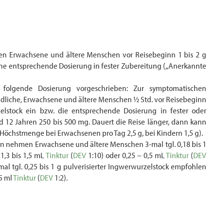
en Erwachsene und ältere Menschen vor Reisebeginn 1 bis 2 g
ine entsprechende Dosierung in fester Zubereitung („Anerkannte
 folgende Dosierung vorgeschrieben: Zur symptomatischen
dliche, Erwachsene und ältere Menschen ½ Std. vor Reisebeginn
elstock ein bzw. die entsprechende Dosierung in fester oder
d 12 Jahren 250 bis 500 mg. Dauert die Reise länger, dann kann
(Höchstmenge bei Erwachsenen pro Tag 2,5 g, bei Kindern 1,5 g).
nehmen Erwachsene und ältere Menschen 3-mal tgl. 0,18 bis 1
1,3 bis 1,5 mL
Tinktur
(
DEV
1:10) oder 0,25 – 0,5 mL
Tinktur
(
DEV
-mal tgl. 0,25 bis 1 g pulverisierter Ingwerwurzelstock empfohlen
,5 ml
Tinktur
(
DEV
1:2).