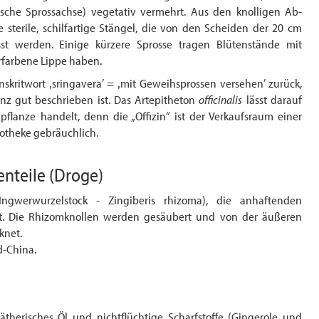
dische Sprossachse) vegetativ vermehrt. Aus den knolligen Ab­
 sterile, schilfartige Stängel, die von den Scheiden der 20 cm
asst werden. Einige kürzere Sprosse tragen Blütenstände mit
rfarbene Lippe haben.
skritwort ‚sringavera’ = ‚mit Geweihsprossen versehen’ zurück,
nz gut beschrieben ist. Das Artepitheton
officinalis
lässt darauf
pflanze handelt, denn die „Offizin“ ist der Verkaufsraum einer
potheke gebräuchlich.
enteile
(Droge)
gwerwurzelstock - Zingiberis rhizoma), die an­haftenden
. Die Rhizomknollen werden ge­säubert und von der äußeren
knet.
-China.
ätherisches Öl und nichtflüchtige Scharfstoffe (Gingerole und