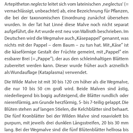
Artepitheton
neglecta
leitet sich vom lateinischen ,neglectus' (=
vernachlässigt, unbeachtet) ab, eine Bezeichnung für Pflanzen,
die bei der taxonomischen Einordnung zunächst übersehen
wurden. In der Tat hat Linné diese Malve noch nicht separat
aufgeführt, die Art wurde erst neu von Wallroth beschrieben. Im
Deutschen wird die Wegmalve auch „Käsepappel” genannt, was
nichts mit der Pappel – dem Baum – zu tun hat. Mit „Käse” ist
die käseförmige Gestalt der Früchte gemeint, mit „Pappel” ein
essbarer Brei (= „Pappe”), der aus den schleimhaltigen Blättern
zubereitet werden kann. Dieser wurde früher auch arzneilich
als Wundauflage (Kata­plasma) verwendet.
Die Wilde Malve ist mit 30 bis 120 cm höher als die Wegmalve,
die nur 10 bis 50 cm groß wird. Beide Malven sind ästig,
niederliegend bis bogig aufsteigend, die Blätter rundlich oder
nierenförmig, am Grunde herzförmig, 5- bis 7-teilig gelappt. Die
Blüten stehen auf langen Stielen, die Kelchblätter sind behaart.
Die fünf Kronblätter bei der Wilden Malve sind rosaviolett bis
purpurn, mit jeweils drei dunklen Längsstreifen, 20 bis 30 mm
lang. Bei der Wegmalve sind die fünf Blütenblätter hellrosa bis