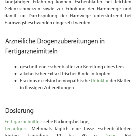
langjähriger Erfahrung können Eschenblätter bei leichten
Gelenk­schmerzen sowie zur Erhöhung der Harnmenge und
damit zur Durchspülung der Harn­wege unterstützend bei
Harnwegsbeschwerden eingesetzt werden.
Arzneiliche
Drogenzubereitungen
in
Fertigarzneimitteln
geschnittene Eschenblätter zur Bereitung eines Tees
alkoholischer Extrakt frischer Rinde in Tropfen
Fraxinus excelsior homöopathische
Urtinktur
der Blätter
in flüssigen Zubereitungen
Dosierung
Fertigarzneimittel
: siehe Packungsbeilage;
Teeaufguss:
Mehrmals täglich eine Tasse Eschenblättertee
trinken. Tagesdosis 10 bis 30 g
Droge.
Bei