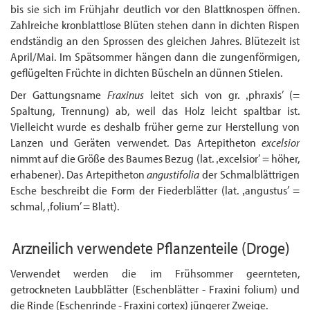
bis sie sich im Frühjahr deutlich vor den Blattknospen öffnen.
Zahlreiche kronblattlose Blüten stehen dann in dichten Rispen
endständig an den Sprossen des gleichen Jahres. Blütezeit ist
April/Mai. Im Spätsommer hängen dann die zungenförmigen,
geflügelten Früchte in dichten Büscheln an dünnen Stielen.
Der Gattungsname
Fraxinus
leitet sich von gr. ‚phraxis’ (=
Spaltung, Trennung) ab, weil das Holz leicht spaltbar ist.
Vielleicht wurde es deshalb früher gerne zur Herstellung von
Lanzen und Geräten verwendet. Das Artepitheton
excelsior
nimmt auf die Größe des Baumes Bezug (lat. ‚excelsior’ = höher,
erhabener). Das Artepitheton
angustifolia
der Schmalblättrigen
Esche beschreibt die Form der Fiederblätter (lat. ‚angustus’ =
schmal, ‚folium’ = Blatt).
Arzneilich verwendete Pflanzenteile
(Droge)
Verwendet werden die im Frühsommer geernteten,
getrockneten Laubblätter (Eschen­blätter - Fraxini folium) und
die Rinde (Eschenrinde - Fraxini cortex) jüngerer Zweige.