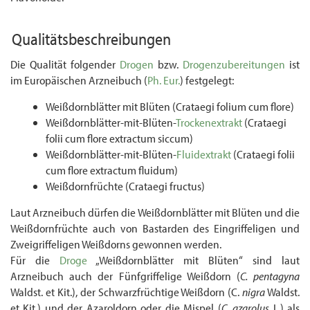
Qualitätsbeschreibungen
Die Qualität folgender
Drogen
bzw.
Drogenzubereitungen
ist
im Europäischen Arzneibuch (
Ph. Eur.
) festgelegt:
Weißdornblätter mit Blüten (Crataegi folium cum flore)
Weißdornblätter-mit-Blüten-
Trockenextrakt
(Crataegi
folii cum flore extrac­tum siccum)
Weißdornblätter-mit-Blüten-
Fluidextrakt
(Crataegi folii
cum flore extrac­tum fluidum)
Weißdornfrüchte (Crataegi fructus)
Laut Arzneibuch dürfen die Weißdornblätter mit Blüten und die
Weißdornfrüchte auch von Bastarden des Eingriffeligen und
Zweigriffeligen Weißdorns gewonnen werden.
Für die
Droge
„Weißdornblätter mit Blüten“ sind laut
Arzneibuch auch der Fünfgriffelige Weißdorn (
C. pentagyna
Waldst. et Kit.), der Schwarzfrüchtige Weißdorn (C.
nigra
Waldst.
et Kit.) und der Azaroldorn oder die Mispel (
C. azarolus
L.) als