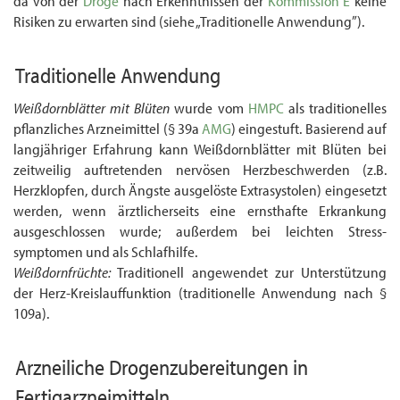
da von der
Droge
nach Erkenntnissen der
Kommission E
keine
Risiken zu erwarten sind (siehe „Traditionelle Anwendung”).
Traditionelle Anwendung
Weißdornblätter mit Blüten
wurde vom
HMPC
als traditionelles
pflanzliches Arzneimittel (§ 39a
AMG
) eingestuft. Basierend auf
langjähriger Erfahrung kann Weißdornblätter mit Blüten bei
zeitweilig auftretenden nervösen Herzbeschwerden (z.B.
Herzklopfen, durch Ängste aus­gelöste Extrasystolen) eingesetzt
werden, wenn ärztlicherseits eine ernsthafte Er­krankung
ausgeschlossen wurde; außerdem bei leichten Stress­
symptomen und als Schlaf­hilfe.
Weißdornfrüchte:
Traditionell angewendet zur Unterstützung
der Herz-Kreislauffunktion (traditionelle Anwendung nach §
109a).
Arzneiliche
Drogenzubereitungen
in
Fertigarzneimitteln