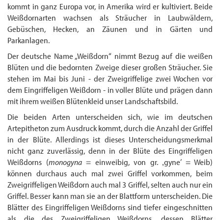
kommt in ganz Europa vor, in Amerika wird er kultiviert. Beide
Weißdornarten wachsen als Sträucher in Laubwäldern,
Gebüschen, Hecken, an Zäunen und in Gärten und
Parkanlagen.
Der deutsche Name „Weißdorn“ nimmt Bezug auf die weißen
Blüten und die bedornten Zweige dieser großen Sträucher. Sie
stehen im Mai bis Juni - der Zweigriffelige zwei Wochen vor
dem Ein­griffeligen Weißdorn - in voller Blüte und prägen dann
mit ihrem weißen Blütenkleid unser Landschaftsbild.
Die beiden Arten unterscheiden sich, wie im deutschen
Artepitheton zum Ausdruck kommt, durch die Anzahl der Griffel
in der Blüte. Allerdings ist dieses Unter­scheidungs­merkmal
nicht ganz zuverlässig, denn in der Blüte des Eingriffeligen
Weiß­dorns (
monogyna
= einweibig, von gr. ‚gyne’ = Weib)
können durchaus auch mal zwei Griffel vorkommen, beim
Zweigriffeligen Weißdorn auch mal 3 Griffel, selten auch nur ein
Griffel. Besser kann man sie an der Blattform unterscheiden. Die
Blätter des Eingriffeligen Weißdorns sind tiefer eingeschnitten
als die des Zweigriffeligen Weißdorns, dessen Blätter