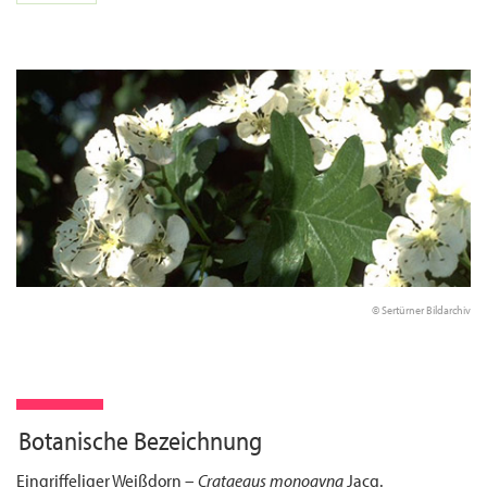
© Sertürner Bildarchiv
Botanische Bezeichnung
Eingriffeliger Weißdorn –
Crataegus monogyna
Jacq.