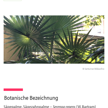
© Sertürner Bildarchiv
Botanische Bezeichnung
Sägepalme, Sägezahnpalme –
Serenoa repens
(W. Bartram)