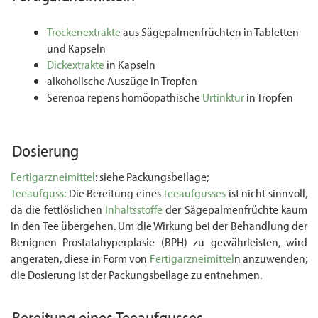
Trockenextrakte
aus Sägepalmenfrüchten in Tabletten
und Kapseln
Dickextrakte
in Kapseln
alkoholische Auszüge in Tropfen
Serenoa repens homöopathische
Urtinktur
in Tropfen
Dosierung
Fertigarzneimittel
: siehe Packungsbeilage;
Teeaufguss:
Die Bereitung eines
Teeaufgusses
ist nicht sinnvoll,
da die fettlöslichen
Inhaltsstoffe
der Sägepalmenfrüchte kaum
in den Tee übergehen. Um die Wirkung bei der Behandlung der
Benignen Prostatahyperplasie (BPH) zu gewährleisten, wird
angeraten, diese in Form von
Fertigarzneimittel
n anzuwenden;
die Dosierung ist der Packungsbeilage zu entnehmen.
Bereitung eines
Teeaufgusses