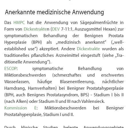
Anerkannte medizinische Anwendung
Das
HMPC
hat die Anwendung von Sägepalmenfrüchte in
Form von
Dickextrakte
n (
DEV
7-11:1, Auszugsmittel Hexan) zur
symptomatischen Behandlung der Benignen Prostata
Hyperplasie (BPH) als „medizinisch anerkannt“ („well-
established use“) akzeptiert. Andere
Dickextrakte
wurden als
traditionelles pflanzliches Arzneimittel eingestuft (siehe „Tra­
ditionelle Anwendung“).
ESCOP
: symptomatische Behandlung von
Miktionsbeschwerden (schmerzhaftes und erschwertes
Wasserlassen, häufige Blasenentleerung, nächtlicher
Harndrang, Harn­verhalten) bei Benigner Prostatahyperplasie
(BPH, auch Benignes Prostatasyndrom, BPS) - Stadium I bis II
(nach Alken) oder Stadium II und III nach Vahlensieck.
Kommission E
: Miktionsbeschwerden bei Benigner
Prostatahyperplasie, Stadium I und II.
Durch klinische Studien belegte Anwendungsgebiete