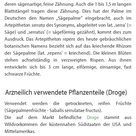
deren sägenartige, feine Zähnung. Auch die 1 bis 1,5 m langen
Blattstängel tragen diese Zähnung. Dies hat der Palme im
Deutschen den Namen „Sägepalme“ eingebracht, auch im
Artepitheton
serrata
des Synonyms, abgeleitet von lat. ‚serra’ (=
Säge) und ‚serratus’ (= sägeförmig gezähnt), kommt dies zum
Ausdruck. Das Artepitheton
repens
des heute gebräuchlichen
botanischen Namens bezieht sich auf das kriechende Rhizom
der Sägepalme (lat. ‚repens’ = kriechend). Die kleinen Blüten
stehen achselständig in verzweigten Rispen. Aus ihnen
entwickeln sich bis 3 cm lange, eiförmige, einsamige, fast
schwarze Früchte.
Arzneilich verwendete Pflanzenteile
(Droge)
Verwendet werden die getrockneten, reifen Früchte
(Sägepalmenfrüchte - Sabalis serrulatae fructus).
Die auf dem Markt befindliche
Droge
stammt aus
Wildvorkommen der küsten­nahen Südstaaten der USA und
Mittelamerikas.