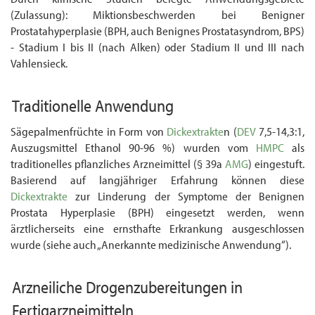
(Zulassung): Miktionsbeschwerden bei Benigner
Prostatahyperplasie (BPH, auch Benignes Prostatasyndrom, BPS)
- Stadium I bis II (nach Alken) oder Stadium II und III nach
Vahlensieck.
Traditionelle Anwendung
Sägepalmenfrüchte in Form von
Dickextrakte
n (
DEV
7,5-14,3:1,
Auszugsmittel Ethanol 90-96 %) wurden vom
HMPC
als
traditionelles pflanzliches Arzneimittel (§ 39a
AMG
) eingestuft.
Basierend auf langjähriger Erfahrung können diese
Dickextrakte
zur Linderung der Symptome der Benignen
Prostata Hyperplasie (BPH) eingesetzt werden, wenn
ärztlicherseits eine ernsthafte Erkrankung ausgeschlossen
wurde (siehe auch „Anerkannte medizinische Anwendung“).
Arzneiliche
Drogenzubereitungen
in
Fertigarzneimitteln