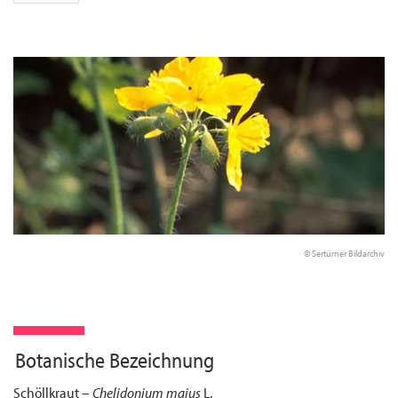
© Sertürner Bildarchiv
Botanische Bezeichnung
Schöllkraut –
Chelidonium majus
L.