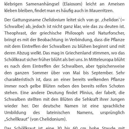
klebrigen Samenanhängsel (Elaiosom) leicht an Ameisen
kleben bleiben, findet man es häufig auch in Mauerritzen.
Der Gattungsname
Chelidonium
leitet sich von gr. ‚chelidon’ (=
Schwalbe) ab, jedoch ist nicht ganz klar, wie das zu deuten ist.
Theophrast, der griechische Philosoph und Naturforscher,
bringt es mit der Beobachtung in Verbindung, dass die Pflanze
mit dem Eintreffen der Schwalben zu blühen beginnt und mit
deren Abzug welkt. Das mag in Griechenland stimmen, wo das
Schöllkraut sicher früher blüht als bei uns. In Mitteleuropa blüht
es nach dem Eintreffen der Schwalben, aber typischerweise
den ganzen Sommer über von Mai bis September. Sehr
charakteristisch ist, dass an einer bereits welkenden Pflanze
immer noch gelbe Blüten neben den bereits reifen Schoten
stehen. Eine andere Deutung findet Plinius, der fabelt, die
Schwalben stellten mit den Blüten die Sehkraft ihrer Jungen
wieder her. Der deutsche Namen ist eine sprachliche
Umbildung des lateinischen Namens, ursprünglich
„Schellkraut“ (von Chelidonium).
Das Schöllkraut ist eine 30 bis 60 cm hohe Staude mit